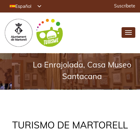
Español
Suscríbete
Català
English (UK)
Toggl
Français
navig
Deutsch
La Enrajolada, Casa Museo
Santacana
TURISMO DE MARTORELL