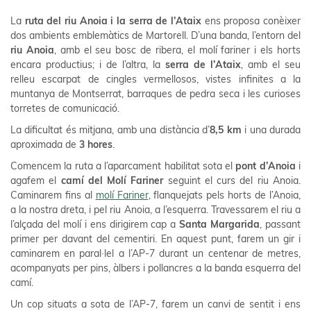
La
ruta del riu Anoia i la serra de l’Ataix
ens proposa conèixer
dos ambients emblemàtics de Martorell. D’una banda, l’entorn del
riu Anoia
, amb el seu bosc de ribera, el molí fariner i els horts
encara productius; i de l’altra, la
serra de l’Ataix
, amb el seu
relleu escarpat de cingles vermellosos, vistes infinites a la
muntanya de Montserrat, barraques de pedra seca i les curioses
torretes de comunicació.
La dificultat és mitjana, amb una distància d’
8,5 km
i una durada
aproximada de
3 hores
.
Comencem la ruta a l’aparcament habilitat sota el
pont d’Anoia
i
agafem el
camí del Molí Fariner
seguint el curs del riu Anoia.
Caminarem fins al
molí Fariner
, flanquejats pels horts de l’Anoia,
a la nostra dreta, i pel riu Anoia, a l’esquerra. Travessarem el riu a
l’alçada del molí i ens dirigirem cap a
Santa Margarida
, passant
primer per davant del cementiri. En aquest punt, farem un gir i
caminarem en paral·lel a l’AP-7 durant un centenar de metres,
acompanyats per pins, àlbers i pollancres a la banda esquerra del
camí.
Un cop situats a sota de l’AP-7, farem un canvi de sentit i ens