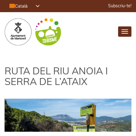
Català
Subscriu-te!
Español
English (UK)
Toggl
Français
navig
Deutsch
RUTA DEL RIU ANOIA I
SERRA DE L’ATAIX