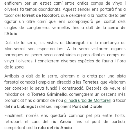
enfilarem per un estret camí entre antics camps de vinya i
oliveres fa temps abandonats. Aquest sender ens portarà fins a
tocar del
torrent de Rocafort
, que deixarem a la nostra dreta per
agafar un altre camí que ens acompanyarà pel costat dels
cingles de conglomerat vermellós fins a dalt de la
serra de
l’Ataix
.
Dalt de la serra, les vistes al
Llobregat
i a la muntanya de
Montserrat són espectaculars. A la serra visitarem algunes
barraques de pedra seca construïdes a prop d’antics camps de
vinya i oliveres, i coneixerem diverses espècies de fauna i flora
de la zona.
Arribats a dalt de la serra, girarem a la dreta per una pista
forestal còmoda i ampla en direcció a les
Torretes
, que visitarem
per conèixer la seva funció i construcció. Després de veure el
mirador de la
Torreta Griminella
, començarem un descens més
pronunciat fins a arribar de nou
al nucli urbà de Martorell
, a tocar
del
riu Llobregat
i del seu imponent
Pont del Diable
.
Finalment, només ens quedarà caminar pel pla entre horts,
retrobant el curs del
riu Anoia
, fins al punt de partida,
completant així la
ruta del riu Anoia
.