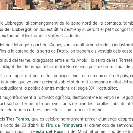
aix Llobregat, al començament de la zona nord de la comarca, tam
s del Llobregat
, on aquest últim s’estreny superant el petit congost
ueix també el límit amb el Vallès Occidental.
el riu Llobregat i part de l’Anoia, zones molt urbanitzades i industriali
 fins a la carena de la serra de l’Ataix, on trobem els vestigis dels cast
al sud del terme, allargassat entre el riu Anoia i la serra de les Torrete
 obligat des de temps antics entre Barcelona i part del nord, sud i de
 és un important pas de les principals vies de comunicació del país, c
riu Anoia, que va anar creixent sobretot durant la segona meitat del seg
ruplicant la població entre mitjans del segle XX i l’actualitat.
majoritàriament a l’activitat agrícola, destacant-ne la vinya i el reg
art sud del terme hi trobem vessants de pinedes i brolles substituint l
es de roures i arbres caducifolis, com l’om i el lledoner.
 els
Tres Tombs
, que es celebra normalment primer diumenge després 
ls volts del 23 d’abril; la
Fira de Primavera
, el darrer cap de setmana
 mitjans agost; la
Festa del Roser
o del Most, el primer cap de setm