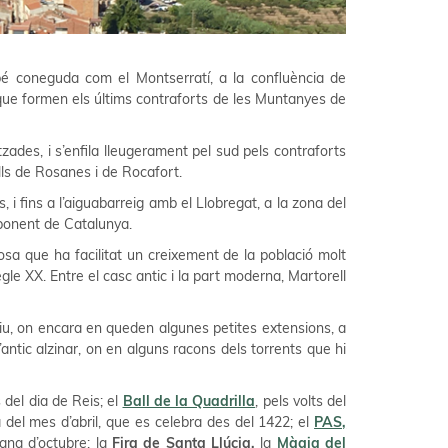
bé coneguda com el Montserratí, a la confluència de
 que formen els últims contraforts de les Muntanyes de
tzades, i s’enfila lleugerament pel sud pels contraforts
ells de Rosanes i de Rocafort.
s, i fins a l’aiguabarreig amb el Llobregat, a la zona del
 ponent de Catalunya.
osa que ha facilitat un creixement de la població molt
le XX. Entre el casc antic i la part moderna, Martorell
adiu, on encara en queden algunes petites extensions, a
’antic alzinar, on en alguns racons dels torrents que hi
del dia de Reis; el
Ball de la Quadrilla
, pels volts del
 del mes d’abril, que es celebra des del 1422; el
PAS,
ana d’octubre; la
Fira de Santa Llúcia,
la
Màgia del