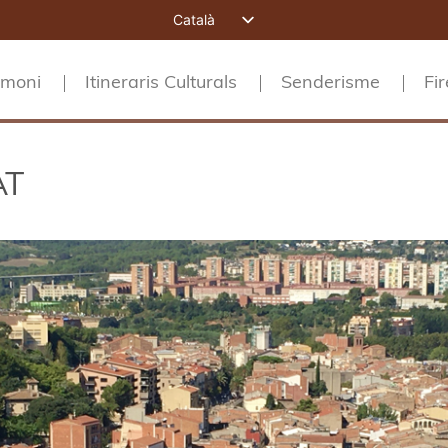
Català
Español
imoni
Itineraris Culturals
Senderisme
Fir
English (UK)
Français
Deutsch
AT