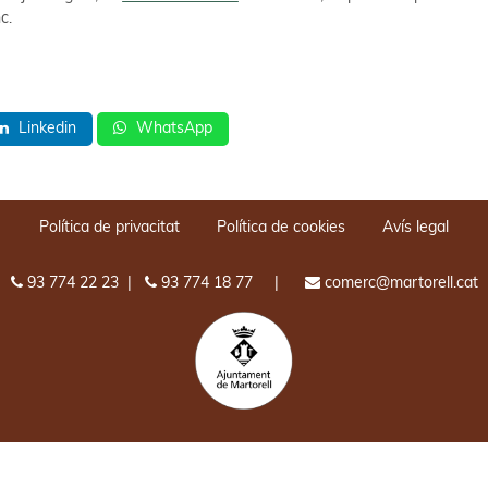
c.
Linkedin
WhatsApp
Política de privacitat
Política de cookies
Avís legal
93 774 22 23
|
93 774 18 77
|
comerc@martorell.cat