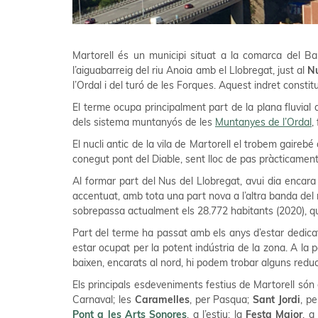
Martorell és un municipi situat a la comarca del B
l’aiguabarreig del riu Anoia amb el Llobregat, just al
Nu
l’Ordal i del turó de les Forques. Aquest indret constit
El terme ocupa principalment part de la plana fluvial d
dels sistema muntanyós de les
Muntanyes de l’Ordal
,
El nucli antic de la vila de Martorell el trobem gairebé 
conegut pont del Diable, sent lloc de pas pràcticament
Al formar part del Nus del Llobregat, avui dia encara
accentuat, amb tota una part nova a l’altra banda del 
sobrepassa actualment els 28.772 habitants (2020), quad
Part del terme ha passat amb els anys d’estar dedicat 
estar ocupat per la potent indústria de la zona. A la p
baixen, encarats al nord, hi podem trobar alguns reduct
Els principals esdeveniments festius de Martorell són
Carnaval; les
Caramelles
, per Pasqua;
Sant Jordi
, pe
Pont a les Arts Sonores
, a l’estiu; la
Festa Major
, a